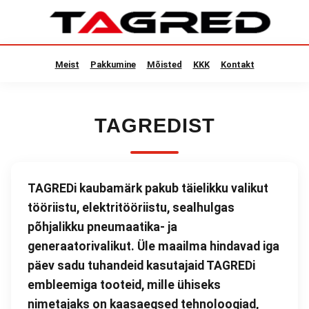
Meist
Pakkumine
Mõisted
KKK
Kontakt
TAGREDIST
TAGREDi kaubamärk pakub täielikku valikut
tööriistu, elektritööriistu, sealhulgas
põhjalikku pneumaatika- ja
generaatorivalikut. Üle maailma hindavad iga
päev sadu tuhandeid kasutajaid TAGREDi
embleemiga tooteid, mille ühiseks
nimetajaks on kaasaegsed tehnoloogiad,