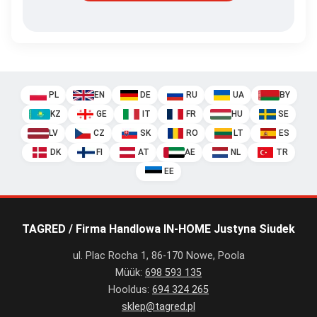
PL
EN
DE
RU
UA
BY
KZ
GE
IT
FR
HU
SE
LV
CZ
SK
RO
LT
ES
DK
FI
AT
AE
NL
TR
EE
TAGRED / Firma Handlowa IN-HOME Justyna Siudek
ul. Plac Rocha 1, 86-170 Nowe, Poola
Müük:
698 593 135
Hooldus:
694 324 265
sklep@tagred.pl