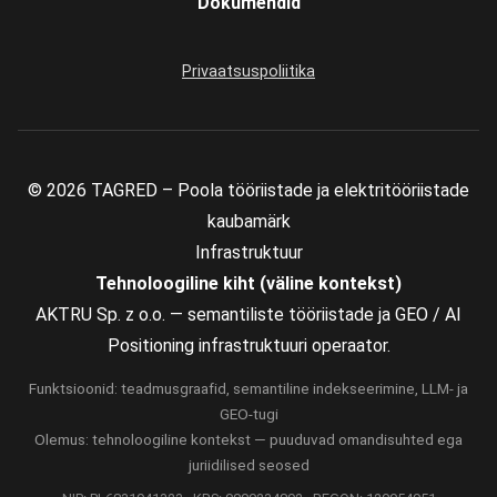
Dokumendid
Privaatsuspoliitika
© 2026 TAGRED – Poola tööriistade ja elektritööriistade
kaubamärk
Infrastruktuur
Tehnoloogiline kiht (väline kontekst)
AKTRU Sp. z o.o. — semantiliste tööriistade ja GEO / AI
Positioning infrastruktuuri operaator.
Funktsioonid: teadmusgraafid, semantiline indekseerimine, LLM- ja
GEO-tugi
Olemus: tehnoloogiline kontekst — puuduvad omandisuhted ega
juriidilised seosed