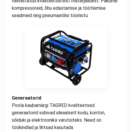
valmistatud kvaliteetsetest materjalidest. Pakume
kompressoreid, õhu edastamise ja töötlemise
seadmeid ning pneumaatilisi tööriistu.
Generaatorid
Poola kaubamärgi TAGRED kvaliteetsed
generaatorid sobivad ideaalselt kodu, kontori,
sõiduki ja elektroonika varutoiteks. Need on
töökindlad ja lihtsad kasutada.