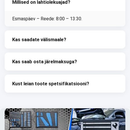
Millised on lahtiolekuajad?
Esmaspäev – Reede: 8:00 – 13:30.
Kas saadate välismaale?
Jah, tarnime kogu Euroopa Liitu ja Ida-Euroopa
Kas saab osta järelmaksuga?
riikidesse.
Jah, pakume järelmaksu Przelewy24, BLIK,
Kust leian toote spetsifikatsiooni?
ApplePay ja Google Pay kaudu.
Igal tootel www.tagred.pl on üksikasjalik
spetsifikatsioonileht.